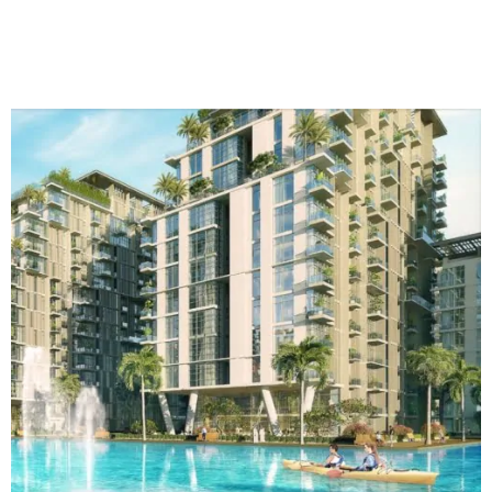
احصل علي خصم يصل الى 32% الان