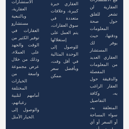
الاستشارات
العقاري خبرة
العقارية لن
العقارية،
كبيرة، وعلاقات
تشعر للقلق
وبالتبعية
متعددة في
حول صحة
مستشارو
سوق العقارات،
المعلومات
العقارات في
يتم العمل على
ودقتها، حيث
توفير الكثير من
إستغلالها
يوفر لك
الوقت والجهد
للوصول إلى
المستشار
على العملاء،
الوحدة المثالية
العقاري العديد
وذلك من خلال
في أقل وقت،
من المعلومات
عرض مجموعة
وبأفضل سعر
المفصلة
واسعة من
ممكن.
والدقيقة حول
الخيارات
العقار الراغب
المختلفة
به، وكافة
أمامهم لتلبية
التفاصيل
رغباتهم،
المتعلقة به،
والوصول إلى
سواء المساحة
الخيار الأمثل.
أو السعر أو أي