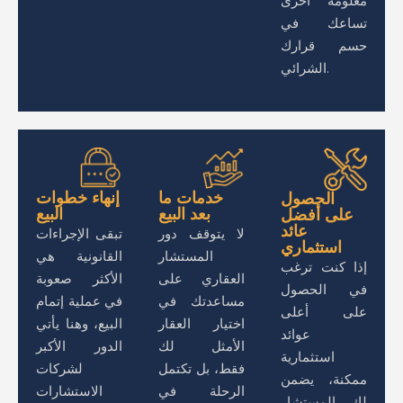
معلومة أخرى
تساعك في
حسم قرارك
الشرائي.
خدمات ما
إنهاء خطوات
الحصول
بعد البيع
البيع
على أفضل
عائد
لا يتوقف دور
تبقى الإجراءات
استثماري
المستشار
القانونية هي
إذا كنت ترغب
العقاري على
الأكثر صعوبة
في الحصول
مساعدتك في
في عملية إتمام
على أعلى
اختيار العقار
البيع، وهنا يأتي
عوائد
الأمثل لك
الدور الأكبر
استثمارية
فقط، بل تكتمل
لشركات
ممكنة، يضمن
الرحلة في
الاستشارات
لك المستشار