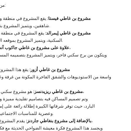
من أبرز مشاريع شركة بن غاطي للتطوير العقاري ما يلي:
مشروع بن غاطي فيستا:
يقع المشروع في منطقة وا
شاهقين، ويتميز المشروع بتصميماته العصرية وإطلالاته الخلابة على المدينة.
مشروع بن غاطي إيمرالد:
يقع المشروع في منطقة ج
السكنية، ويتميز المشروع بموقعه المميز بالقرب من العديد من المرافق والخدمات.
يقع المشروع في الخليج التجاري،
علاوة على مشروع بن غاطي جاكوب آند 
ويتكون من برج سكني فاخر، ويتميز المشروع بتصميمه المس
مشروع بن غاطي أزور:
يقع هذا المشروع
واسعة من الاستوديوهات والشقق الفاخرة المكونة من غرفة وغر
هو مشروع سكني فخم يقدم شققاً أنيقة في واحة دبي للسيليكون،
مشروع بن غاطي ريزيدنسز:
وتم تصميم المساكن فيه بتصاميم تقليدية مميزة وجري
البارد، حيث توفر شرفاتها الكبيرة إطلالة رائعة على إ
وعصرية للمناسبات الاجتماعية والتجمعات دون التأثير على خصوصية السكان.
يقدم المشروع وحدات سكنية فاخرة في واحة دبي للسيليكون،
بالإضافة إلى مشروع بنغاطي جاردنز:
ويجسد هذا المشروع فكرة معيشة الضواحي الحديثة مع فكر