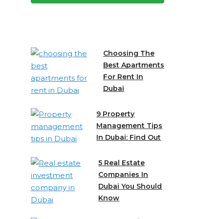
Choosing The
Best Apartments
For Rent In
Dubai
9 Property
Management Tips
In Dubai: Find Out
5 Real Estate
Companies In
Dubai You Should
Know