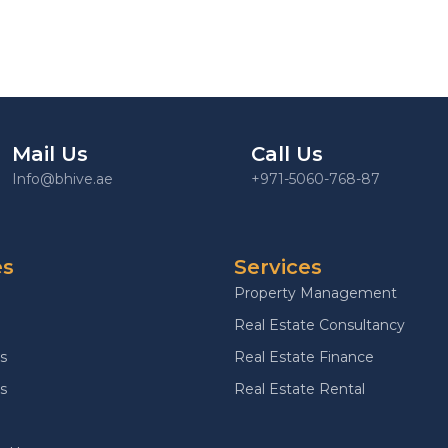
Mail Us
Call Us
Info@bhive.ae
+971-5060-768-87
es
Services
Property Management
Real Estate Consultancy
s
Real Estate Finance
s
Real Estate Rental