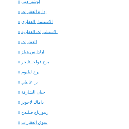
أوشنز دبي
إدارة العقارات
الاستثمار العقاري
الاستشارات العقارية
العقارات
بارادايس هيلز
برج فولجا تايجر
برج ليليوم
بن غاطي
حيان الشارقة
داماك لاجونز
ريبورتاج فيليدج
سوق العقارات