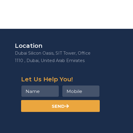
Location
Dubai Silicon Oasis, SIT Tower, Office
1110 , Dubai, United Arab Emirates
Let Us Help You!
SEND