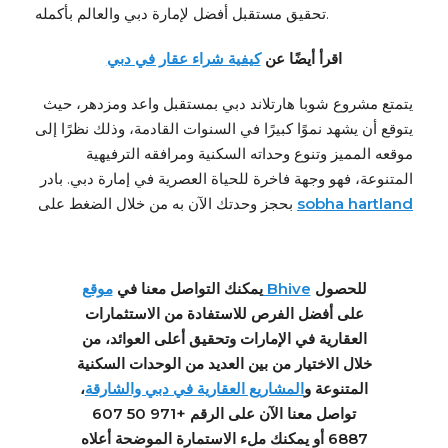
تحقيق مستقبل أفضل لإمارة دبي والعالم بأكمله.
اقرأ أيضًا عن
كيفية شراء عقار في دبي
يتمتع مشروع شوبا هارتلاند دبي بمستقبل واعد ومزدهر، حيث
يتوقع أن يشهد نموًا كبيرًا في السنوات القادمة، وذلك نظرًا إلى
موقعه المميز وتنوع وحداته السكنية ومرافقه الترفيهية
المتنوعة، فهو وجهة فاخرة للحياة العصرية في إمارة دبي. بادر
sobha hartland
بحجز وحدتك الآن به من خلال الضغط على
للحصول
موقع Bhive
يمكنك التواصل معنا في
على أفضل الفرص للاستفادة من الاستثمارات
العقارية في الإمارات وتحقيق أعلى العوائد، من
خلال الاختيار من بين العديد من الوحدات السكنية
المتنوعة و
المشاريع العقارية في دبي والشارقة
،
تواصل معنا الآن على الرقم +971 50 607
6887 أو يمكنك ملء الاستمارة الموضحة أعلاه