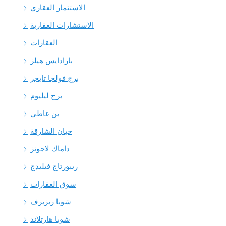
الاستثمار العقاري
الاستشارات العقارية
العقارات
بارادايس هيلز
برج فولجا تايجر
برج ليليوم
بن غاطي
حيان الشارقة
داماك لاجونز
ريبورتاج فيليدج
سوق العقارات
شوبا ريزيرف
شوبا هارتلاند