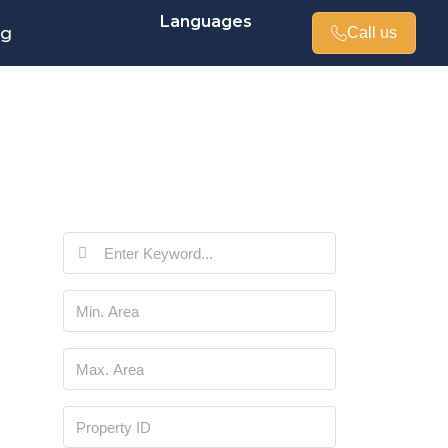
Languages
og
Call us