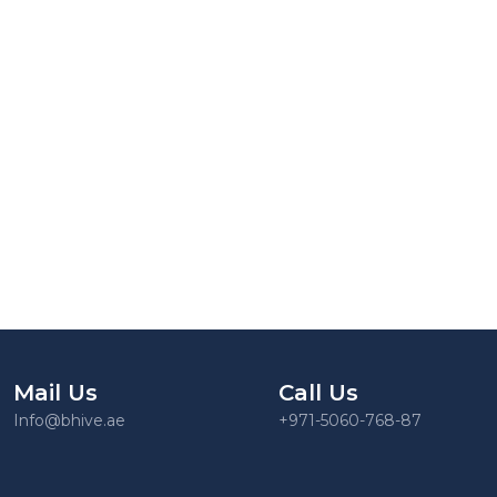
Mail Us
Call Us
Info@bhive.ae
+971-5060-768-87