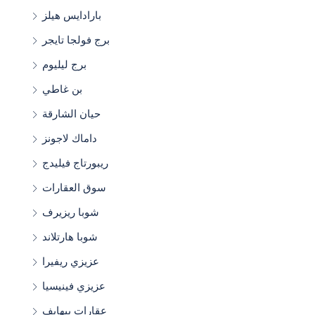
بارادايس هيلز
برج فولجا تايجر
برج ليليوم
بن غاطي
حيان الشارقة
داماك لاجونز
ريبورتاج فيليدج
سوق العقارات
شوبا ريزيرف
شوبا هارتلاند
عزيزي ريفيرا
عزيزي فينيسيا
عقارات بيهايف