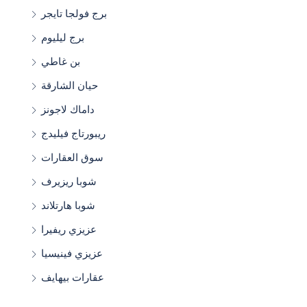
برج فولجا تايجر
برج ليليوم
بن غاطي
حيان الشارقة
داماك لاجونز
ريبورتاج فيليدج
سوق العقارات
شوبا ريزيرف
شوبا هارتلاند
عزيزي ريفيرا
عزيزي فينيسيا
عقارات بيهايف