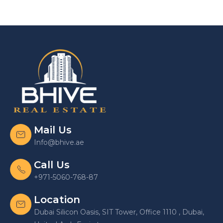
Mail Us
Info@bhive.ae
Call Us
+971-5060-768-87
Location
Dubai Silicon Oasis, SIT Tower, Office 1110 , Dubai,