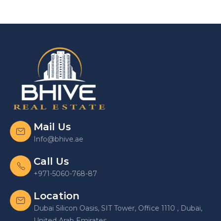
Mail Us
Info@bhive.ae
Call Us
+971-5060-768-87
Location
Dubai Silicon Oasis, SIT Tower, Office 1110 , Dubai,
United Arab Emirates