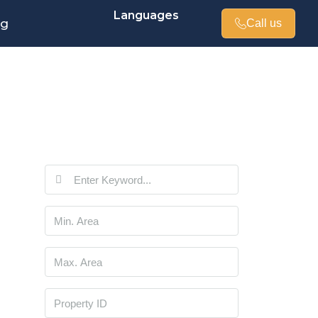
Languages
og
Call us