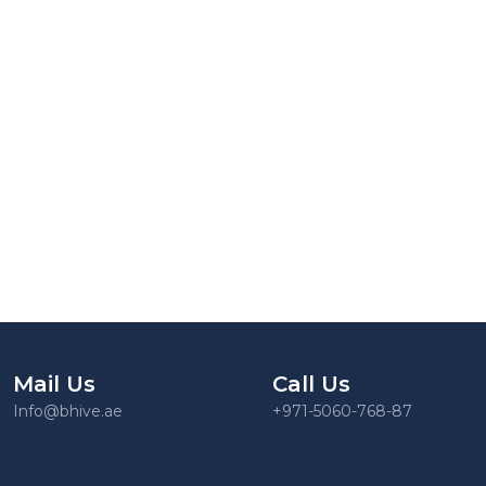
Mail Us
Call Us
Info@bhive.ae
+971-5060-768-87