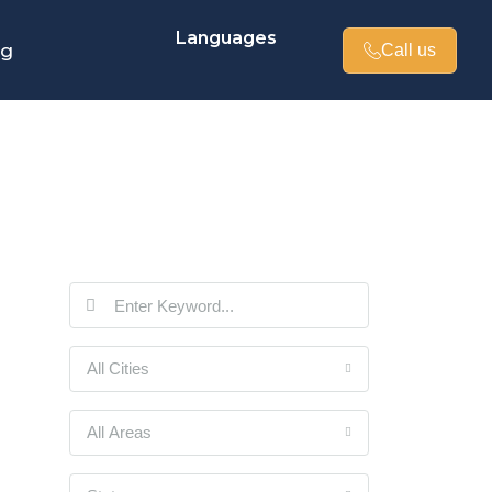
Languages
og
Call us
All Cities
All Areas